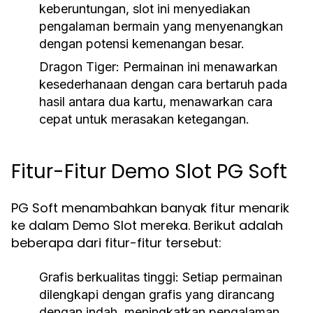
keberuntungan, slot ini menyediakan
pengalaman bermain yang menyenangkan
dengan potensi kemenangan besar.
Dragon Tiger:
Permainan ini menawarkan
kesederhanaan dengan cara bertaruh pada
hasil antara dua kartu, menawarkan cara
cepat untuk merasakan ketegangan.
Fitur-Fitur Demo Slot PG Soft
PG Soft menambahkan banyak fitur menarik
ke dalam Demo Slot mereka. Berikut adalah
beberapa dari fitur-fitur tersebut:
Grafis berkualitas tinggi:
Setiap permainan
dilengkapi dengan grafis yang dirancang
dengan indah, meningkatkan pengalaman