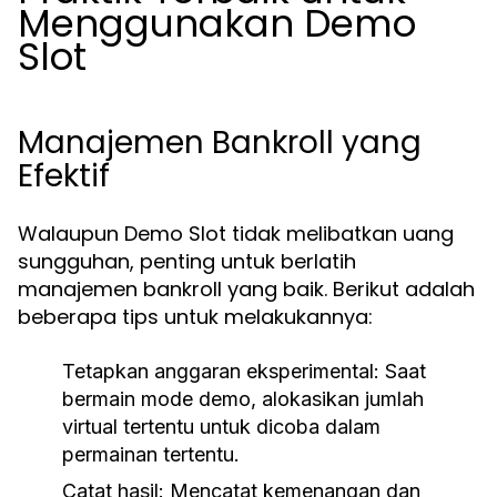
Menggunakan Demo
Slot
Manajemen Bankroll yang
Efektif
Walaupun Demo Slot tidak melibatkan uang
sungguhan, penting untuk berlatih
manajemen bankroll yang baik. Berikut adalah
beberapa tips untuk melakukannya:
Tetapkan anggaran eksperimental:
Saat
bermain mode demo, alokasikan jumlah
virtual tertentu untuk dicoba dalam
permainan tertentu.
Catat hasil:
Mencatat kemenangan dan