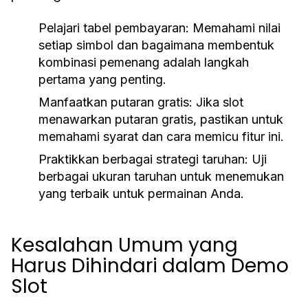
Pelajari tabel pembayaran:
Memahami nilai
setiap simbol dan bagaimana membentuk
kombinasi pemenang adalah langkah
pertama yang penting.
Manfaatkan putaran gratis:
Jika slot
menawarkan putaran gratis, pastikan untuk
memahami syarat dan cara memicu fitur ini.
Praktikkan berbagai strategi taruhan:
Uji
berbagai ukuran taruhan untuk menemukan
yang terbaik untuk permainan Anda.
Kesalahan Umum yang
Harus Dihindari dalam Demo
Slot