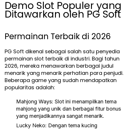
Demo Slot Populer yang
Ditawarkan oleh PG Soft
Permainan Terbaik di 2026
PG Soft dikenal sebagai salah satu penyedia
permainan slot terbaik di industri. Bagi tahun
2026, mereka menawarkan berbagai judul
menarik yang menarik perhatian para penjudi.
Beberapa game yang sudah mendapatkan
popularitas adalah:
Mahjong Ways:
Slot ini menampilkan tema
mahjong yang unik dan berbagai fitur bonus
yang menjadikannya sangat menarik.
Lucky Neko:
Dengan tema kucing