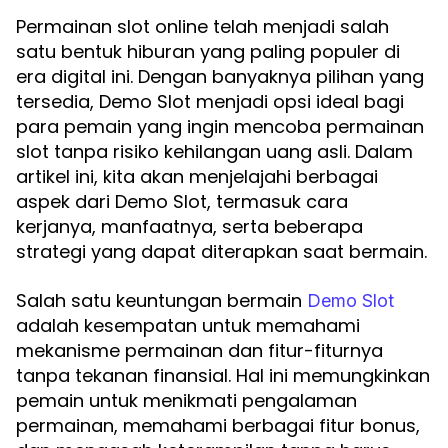
Permainan slot online telah menjadi salah
satu bentuk hiburan yang paling populer di
era digital ini. Dengan banyaknya pilihan yang
tersedia, Demo Slot menjadi opsi ideal bagi
para pemain yang ingin mencoba permainan
slot tanpa risiko kehilangan uang asli. Dalam
artikel ini, kita akan menjelajahi berbagai
aspek dari Demo Slot, termasuk cara
kerjanya, manfaatnya, serta beberapa
strategi yang dapat diterapkan saat bermain.
Salah satu keuntungan bermain
Demo Slot
adalah kesempatan untuk memahami
mekanisme permainan dan fitur-fiturnya
tanpa tekanan finansial. Hal ini memungkinkan
pemain untuk menikmati pengalaman
permainan, memahami berbagai fitur bonus,