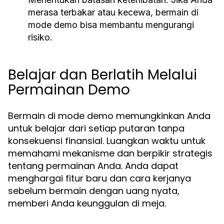
merasa terbakar atau kecewa, bermain di
mode demo bisa membantu mengurangi
risiko.
Belajar dan Berlatih Melalui
Permainan Demo
Bermain di mode demo memungkinkan Anda
untuk belajar dari setiap putaran tanpa
konsekuensi finansial. Luangkan waktu untuk
memahami mekanisme dan berpikir strategis
tentang permainan Anda. Anda dapat
menghargai fitur baru dan cara kerjanya
sebelum bermain dengan uang nyata,
memberi Anda keunggulan di meja.