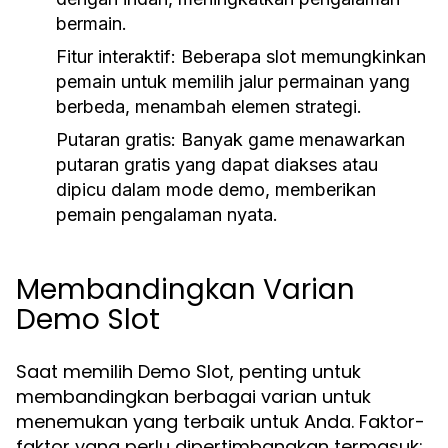
bermain.
Fitur interaktif:
Beberapa slot memungkinkan
pemain untuk memilih jalur permainan yang
berbeda, menambah elemen strategi.
Putaran gratis:
Banyak game menawarkan
putaran gratis yang dapat diakses atau
dipicu dalam mode demo, memberikan
pemain pengalaman nyata.
Membandingkan Varian
Demo Slot
Saat memilih Demo Slot, penting untuk
membandingkan berbagai varian untuk
menemukan yang terbaik untuk Anda. Faktor-
faktor yang perlu dipertimbangkan termasuk: