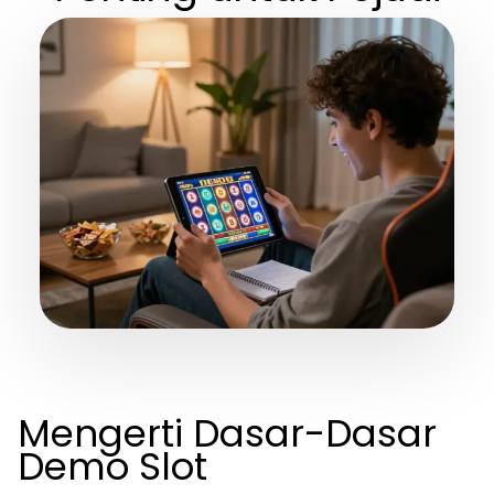
Mengerti Dasar-Dasar
Demo Slot