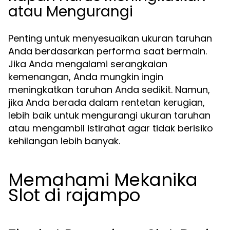
atau Mengurangi
Penting untuk menyesuaikan ukuran taruhan
Anda berdasarkan performa saat bermain.
Jika Anda mengalami serangkaian
kemenangan, Anda mungkin ingin
meningkatkan taruhan Anda sedikit. Namun,
jika Anda berada dalam rentetan kerugian,
lebih baik untuk mengurangi ukuran taruhan
atau mengambil istirahat agar tidak berisiko
kehilangan lebih banyak.
Memahami Mekanika
Slot di rajampo