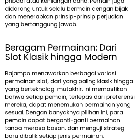
pribadi atau kehilangan dana. Pemain juga
didorong untuk selalu bermain dengan bijak
dan menerapkan prinsip-prinsip perjudian
yang bertanggung jawab.
Beragam Permainan: Dari
Slot Klasik hingga Modern
Rajampo menawarkan berbagai variasi
permainan slot, dari yang paling klasik hingga
yang berteknologi mutakhir. Ini memastikan
bahwa setiap pemain, terlepas dari preferensi
mereka, dapat menemukan permainan yang
sesuai. Dengan banyaknya pilihan ini, para
pemain dapat berganti-ganti permainan
tanpa merasa bosan, dan menguji strategi
baru dibalik setiap jenis permainan.