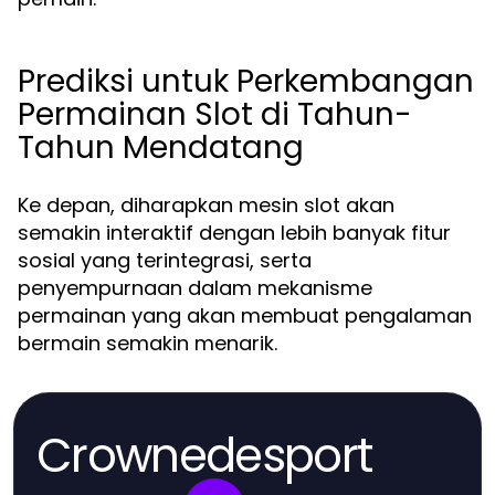
Prediksi untuk Perkembangan
Permainan Slot di Tahun-
Tahun Mendatang
Ke depan, diharapkan mesin slot akan
semakin interaktif dengan lebih banyak fitur
sosial yang terintegrasi, serta
penyempurnaan dalam mekanisme
permainan yang akan membuat pengalaman
bermain semakin menarik.
Crownedesport