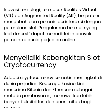
Inovasi teknologi, termasuk Realitas Virtual
(VR) dan Augmented Reality (AR), berpotensi
mengubah cara pemain berinteraksi dengan
permainan slot. Pengalaman bermain yang
lebih imersif dapat menarik lebih banyak
pemain ke dunia perjudian online.
Menyelidiki Kebangkitan Slot
Cryptocurrency
Adopsi cryptocurrency semakin meningkat di
dunia perjudian. Beberapa kasino kini
menerima Bitcoin dan Ethereum sebagai
metode pembayaran, menawarkan lebih
banyak fleksibilitas dan anonimitas bagi
pemain.