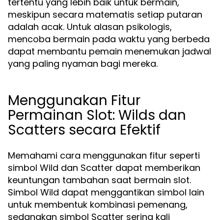
tertentu yang lebih baik untuk bermain,
meskipun secara matematis setiap putaran
adalah acak. Untuk alasan psikologis,
mencoba bermain pada waktu yang berbeda
dapat membantu pemain menemukan jadwal
yang paling nyaman bagi mereka.
Menggunakan Fitur
Permainan Slot: Wilds dan
Scatters secara Efektif
Memahami cara menggunakan fitur seperti
simbol Wild dan Scatter dapat memberikan
keuntungan tambahan saat bermain slot.
Simbol Wild dapat menggantikan simbol lain
untuk membentuk kombinasi pemenang,
sedangkan simbol Scatter sering kali