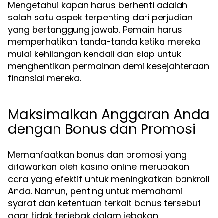
Mengetahui kapan harus berhenti adalah
salah satu aspek terpenting dari perjudian
yang bertanggung jawab. Pemain harus
memperhatikan tanda-tanda ketika mereka
mulai kehilangan kendali dan siap untuk
menghentikan permainan demi kesejahteraan
finansial mereka.
Maksimalkan Anggaran Anda
dengan Bonus dan Promosi
Memanfaatkan bonus dan promosi yang
ditawarkan oleh kasino online merupakan
cara yang efektif untuk meningkatkan bankroll
Anda. Namun, penting untuk memahami
syarat dan ketentuan terkait bonus tersebut
agar tidak terjebak dalam jebakan