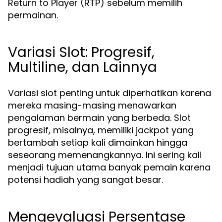
Return to Player (RTP) sebelum memilih
permainan.
Variasi Slot: Progresif,
Multiline, dan Lainnya
Variasi slot penting untuk diperhatikan karena
mereka masing-masing menawarkan
pengalaman bermain yang berbeda. Slot
progresif, misalnya, memiliki jackpot yang
bertambah setiap kali dimainkan hingga
seseorang memenangkannya. Ini sering kali
menjadi tujuan utama banyak pemain karena
potensi hadiah yang sangat besar.
Mengevaluasi Persentase