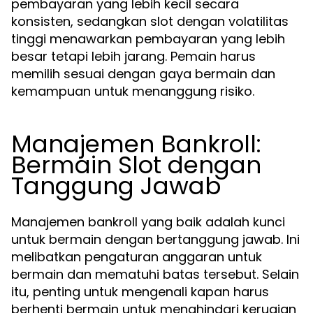
pembayaran yang lebih kecil secara
konsisten, sedangkan slot dengan volatilitas
tinggi menawarkan pembayaran yang lebih
besar tetapi lebih jarang. Pemain harus
memilih sesuai dengan gaya bermain dan
kemampuan untuk menanggung risiko.
Manajemen Bankroll:
Bermain Slot dengan
Tanggung Jawab
Manajemen bankroll yang baik adalah kunci
untuk bermain dengan bertanggung jawab. Ini
melibatkan pengaturan anggaran untuk
bermain dan mematuhi batas tersebut. Selain
itu, penting untuk mengenali kapan harus
berhenti bermain untuk menghindari kerugian