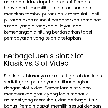
acak dan tidak dapat diprediksi. Pemain
hanya perlu memilih jumlah taruhan dan
menekan tombol putar untuk memulai. Hasil
putaran akan muncul berdasarkan kombinasi
simbol yang ditangkap di layar, dan
kemenangan dihitung berdasarkan tabel
pembayaran yang telah ditetapkan.
Berbagai Jenis Slot: Slot
Klasik vs. Slot Video
Slot klasik biasanya memiliki tiga rol dan lebih
sedikit garis pembayaran dibandingkan
dengan slot video. Sementara slot video
menawarkan grafik yang lebih menarik,
animasi yang memukau, dan berbagai fitur
bonus. Pemain dapat memilih sesuai dengan