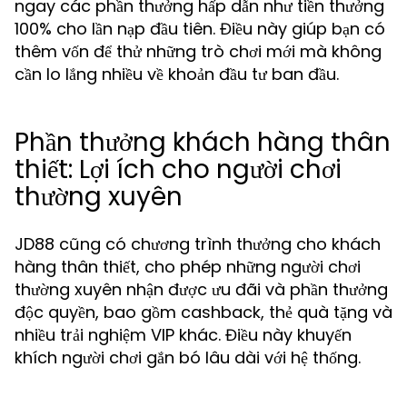
ngay các phần thưởng hấp dẫn như tiền thưởng
100% cho lần nạp đầu tiên. Điều này giúp bạn có
thêm vốn để thử những trò chơi mới mà không
cần lo lắng nhiều về khoản đầu tư ban đầu.
Phần thưởng khách hàng thân
thiết: Lợi ích cho người chơi
thường xuyên
JD88 cũng có chương trình thưởng cho khách
hàng thân thiết, cho phép những người chơi
thường xuyên nhận được ưu đãi và phần thưởng
độc quyền, bao gồm cashback, thẻ quà tặng và
nhiều trải nghiệm VIP khác. Điều này khuyến
khích người chơi gắn bó lâu dài với hệ thống.