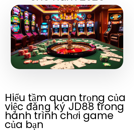
Hiểu tầm quan trọng của
việc
trong
đăng ký JD88
hành trình chơi game
của bạn