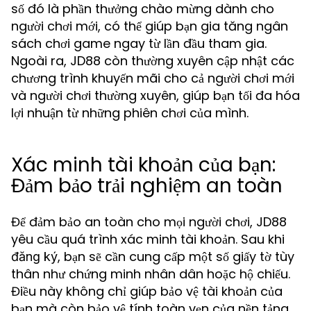
số đó là phần thưởng chào mừng dành cho
người chơi mới, có thể giúp bạn gia tăng ngân
sách chơi game ngay từ lần đầu tham gia.
Ngoài ra, JD88 còn thường xuyên cập nhật các
chương trình khuyến mãi cho cả người chơi mới
và người chơi thường xuyên, giúp bạn tối đa hóa
lợi nhuận từ những phiên chơi của mình.
Xác minh tài khoản của bạn:
Đảm bảo trải nghiệm an toàn
Để đảm bảo an toàn cho mọi người chơi, JD88
yêu cầu quá trình xác minh tài khoản. Sau khi
, bạn sẽ cần cung cấp một số giấy tờ tùy
đăng ký
thân như chứng minh nhân dân hoặc hộ chiếu.
Điều này không chỉ giúp bảo vệ tài khoản của
bạn mà còn bảo vệ tính toàn vẹn của nền tảng.