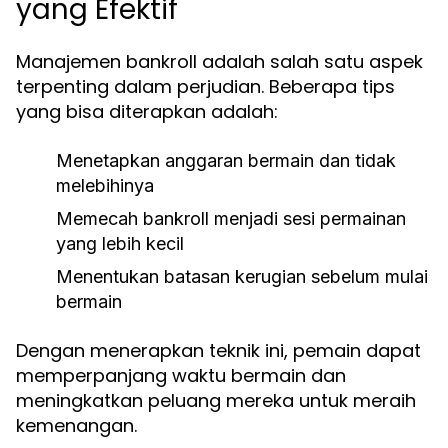
yang Efektif
Manajemen bankroll adalah salah satu aspek
terpenting dalam perjudian. Beberapa tips
yang bisa diterapkan adalah:
Menetapkan anggaran bermain dan tidak
melebihinya
Memecah bankroll menjadi sesi permainan
yang lebih kecil
Menentukan batasan kerugian sebelum mulai
bermain
Dengan menerapkan teknik ini, pemain dapat
memperpanjang waktu bermain dan
meningkatkan peluang mereka untuk meraih
kemenangan.