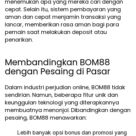
menemukan apa yang mereka cari dengan
cepat. Selain itu, sistem pembayaran yang
aman dan cepat menjamin transaksi yang
lancar, memberikan rasa aman bagi para
pemain saat melakukan deposit atau
penarikan.
Membandingkan BOM88
dengan Pesaing di Pasar
Dalam industri perjudian online, BOM88 tidak
sendirian. Namun, beberapa fitur unik dan
keunggulan teknologi yang diterapkannya
membuatnya menonjol. Dibandingkan dengan
pesaing, BOM88 menawarkan:
Lebih banyak opsi bonus dan promosi yang