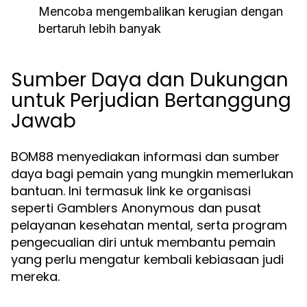
Mencoba mengembalikan kerugian dengan
bertaruh lebih banyak
Sumber Daya dan Dukungan
untuk Perjudian Bertanggung
Jawab
BOM88 menyediakan informasi dan sumber
daya bagi pemain yang mungkin memerlukan
bantuan. Ini termasuk link ke organisasi
seperti Gamblers Anonymous dan pusat
pelayanan kesehatan mental, serta program
pengecualian diri untuk membantu pemain
yang perlu mengatur kembali kebiasaan judi
mereka.