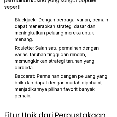
permainan kasino yang sangat populer
seperti:
Blackjack:
Dengan berbagai varian, pemain
dapat menerapkan strategi dasar dan
meningkatkan peluang mereka untuk
menang.
Roulette:
Salah satu permainan dengan
variasi taruhan tinggi dan rendah,
memungkinkan strategi taruhan yang
berbeda.
Baccarat:
Permainan dengan peluang yang
baik dan dapat dengan mudah dipahami,
menjadikannya pilihan favorit banyak
pemain.
Fitur Unik dari Perpustakaan