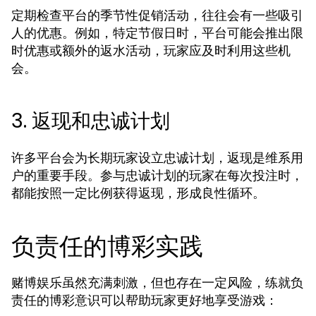
定期检查平台的季节性促销活动，往往会有一些吸引
人的优惠。例如，特定节假日时，平台可能会推出限
时优惠或额外的返水活动，玩家应及时利用这些机
会。
3. 返现和忠诚计划
许多平台会为长期玩家设立忠诚计划，返现是维系用
户的重要手段。参与忠诚计划的玩家在每次投注时，
都能按照一定比例获得返现，形成良性循环。
负责任的博彩实践
赌博娱乐虽然充满刺激，但也存在一定风险，练就负
责任的博彩意识可以帮助玩家更好地享受游戏：