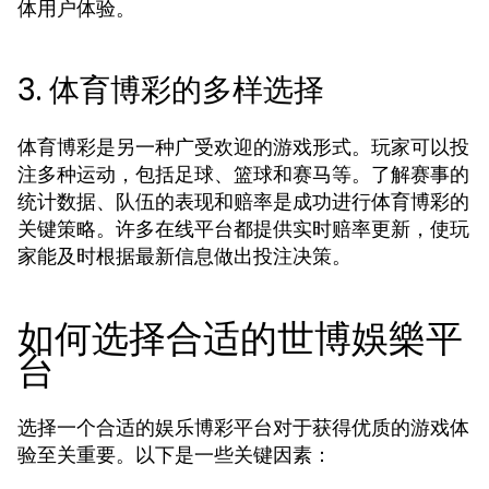
体用户体验。
3. 体育博彩的多样选择
体育博彩是另一种广受欢迎的游戏形式。玩家可以投
注多种运动，包括足球、篮球和赛马等。了解赛事的
统计数据、队伍的表现和赔率是成功进行体育博彩的
关键策略。许多在线平台都提供实时赔率更新，使玩
家能及时根据最新信息做出投注决策。
如何选择合适的世博娛樂平
台
选择一个合适的娱乐博彩平台对于获得优质的游戏体
验至关重要。以下是一些关键因素：