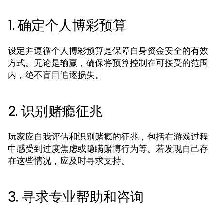
1. 确定个人博彩预算
设定并遵循个人博彩预算是保障自身资金安全的有效
方式。无论是输赢，确保将预算控制在可接受的范围
内，绝不盲目追逐损失。
2. 识别赌瘾征兆
玩家应自我评估和识别赌瘾的征兆，包括在游戏过程
中感受到过度焦虑或隐瞒赌博行为等。若发现自己存
在这些情况，应及时寻求支持。
3. 寻求专业帮助和咨询