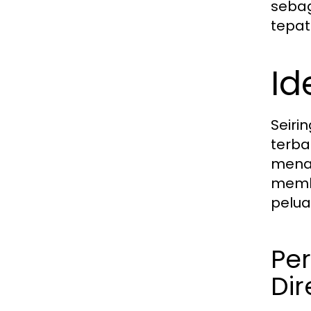
seba
tepat
Id
Seiri
terba
menaw
memba
pelua
Pe
Di