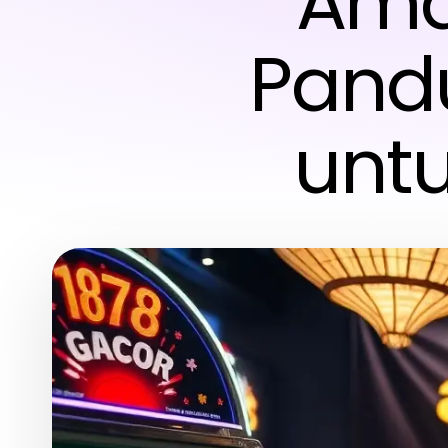
Ama
Pand
untu