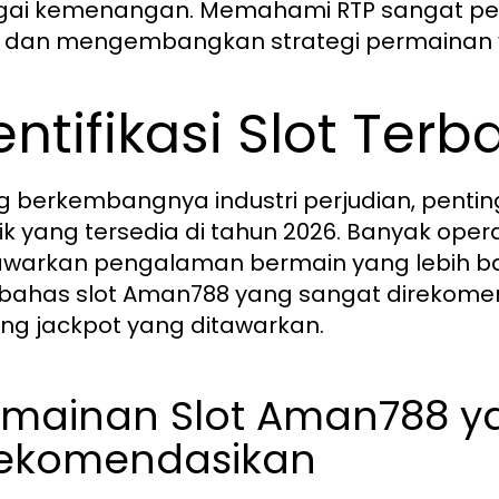
gai kemenangan. Memahami RTP sangat pen
 dan mengembangkan strategi permainan ya
entifikasi Slot Terb
ng berkembangnya industri perjudian, penti
ik yang tersedia di tahun 2026. Banyak ope
arkan pengalaman bermain yang lebih baik.
has slot Aman788 yang sangat direkomend
ng jackpot yang ditawarkan.
rmainan Slot Aman788 y
rekomendasikan