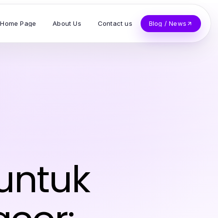
Home Page
About Us
Contact us
Blog / News
untuk