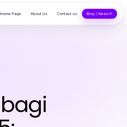
Home Page
About Us
Contact us
Blog / News
 bagi