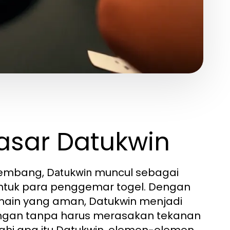
sar Datukwin
rkembang,
muncul sebagai
Datukwin
untuk para penggemar togel. Dengan
ain yang aman, Datukwin menjadi
ungan tanpa harus merasakan tekanan
lajahi apa itu Datukwin, elemen-elemen