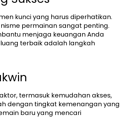
men kunci yang harus diperhatikan.
isme permainan sangat penting.
embantu menjaga keuangan Anda
eluang terbaik adalah langkah
ukwin
 faktor, termasuk kemudahan akses,
mbah dengan tingkat kemenangan yang
pemain baru yang mencari