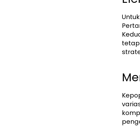
Untuk
Pert
Kedu
tetap
strat
Men
Kepop
varia
kompe
penga