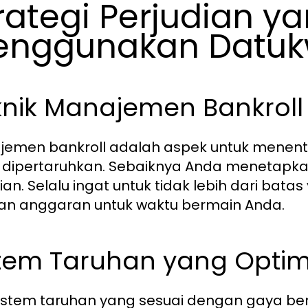
rategi Perjudian ya
enggunakan Datuk
knik Manajemen Bankroll
emen bankroll adalah aspek untuk menen
 dipertaruhkan. Sebaiknya Anda menetapk
ian. Selalu ingat untuk tidak lebih dari batas
an anggaran untuk waktu bermain Anda.
stem Taruhan yang Optim
 sistem taruhan yang sesuai dengan gaya b