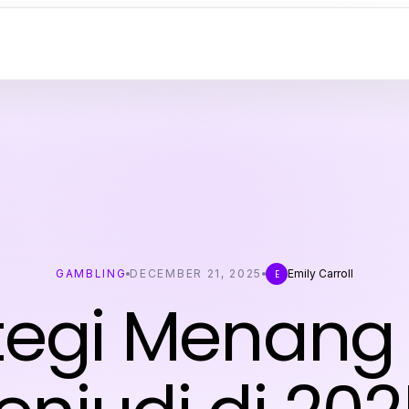
GAMBLING
DECEMBER 21, 2025
Emily Carroll
E
tegi Menang