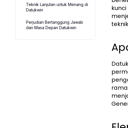
Teknik Lanjutan untuk Menang di
kunci
Datukwin
menje
Perjudian Bertanggung Jawab
tekni
dan Masa Depan Datukwin
Ap
Datuk
perma
peng
rama
menja
Gener
El