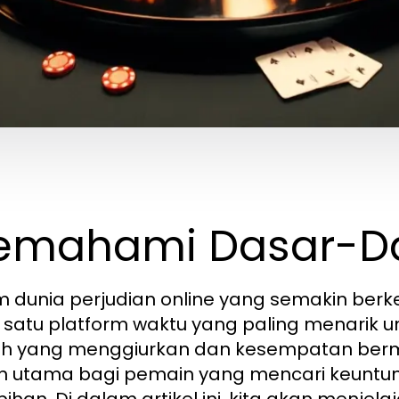
mahami Dasar-Da
 dunia perjudian online yang semakin be
 satu platform waktu yang paling menarik 
ah yang menggiurkan dan kesempatan berm
an utama bagi pemain yang mencari keunt
bihan. Di dalam artikel ini, kita akan menje