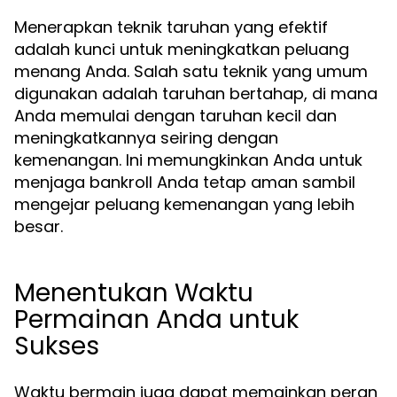
Menerapkan teknik taruhan yang efektif
adalah kunci untuk meningkatkan peluang
menang Anda. Salah satu teknik yang umum
digunakan adalah taruhan bertahap, di mana
Anda memulai dengan taruhan kecil dan
meningkatkannya seiring dengan
kemenangan. Ini memungkinkan Anda untuk
menjaga bankroll Anda tetap aman sambil
mengejar peluang kemenangan yang lebih
besar.
Menentukan Waktu
Permainan Anda untuk
Sukses
Waktu bermain juga dapat memainkan peran