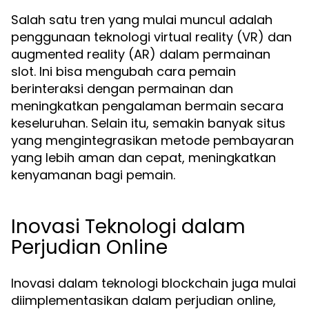
Salah satu tren yang mulai muncul adalah
penggunaan teknologi virtual reality (VR) dan
augmented reality (AR) dalam permainan
slot. Ini bisa mengubah cara pemain
berinteraksi dengan permainan dan
meningkatkan pengalaman bermain secara
keseluruhan. Selain itu, semakin banyak situs
yang mengintegrasikan metode pembayaran
yang lebih aman dan cepat, meningkatkan
kenyamanan bagi pemain.
Inovasi Teknologi dalam
Perjudian Online
Inovasi dalam teknologi blockchain juga mulai
diimplementasikan dalam perjudian online,