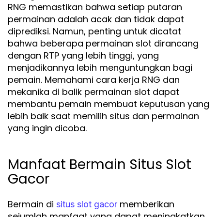
RNG memastikan bahwa setiap putaran
permainan adalah acak dan tidak dapat
diprediksi. Namun, penting untuk dicatat
bahwa beberapa permainan slot dirancang
dengan RTP yang lebih tinggi, yang
menjadikannya lebih menguntungkan bagi
pemain. Memahami cara kerja RNG dan
mekanika di balik permainan slot dapat
membantu pemain membuat keputusan yang
lebih baik saat memilih situs dan permainan
yang ingin dicoba.
Manfaat Bermain Situs Slot
Gacor
Bermain di
memberikan
situs slot gacor
sejumlah manfaat yang dapat meningkatkan