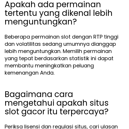
Apakah ada permainan
tertentu yang dikenal lebih
menguntungkan?
Beberapa permainan slot dengan RTP tinggi
dan volatilitas sedang umumnya dianggap
lebih menguntungkan. Memilih permainan
yang tepat berdasarkan statistik ini dapat
membantu meningkatkan peluang
kemenangan Anda.
Bagaimana cara
mengetahui apakah situs
slot gacor itu terpercaya?
Periksa lisensi dan regulasi situs, cari ulasan