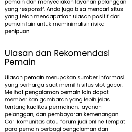
pemain dan menyediakan layanan pelanggan
yang responsif. Anda juga bisa mencari situs
yang telah mendapatkan ulasan positif dari
pemain lain untuk meminimalisir risiko
penipuan.
Ulasan dan Rekomendasi
Pemain
Ulasan pemain merupakan sumber informasi
yang berharga saat memilih situs slot gacor.
Melihat pengalaman pemain lain dapat
memberikan gambaran yang lebih jelas
tentang kualitas permainan, layanan
pelanggan, dan pembayaran kemenangan.
Cari komunitas atau forum judi online tempat
para pemain berbagi pengalaman dan