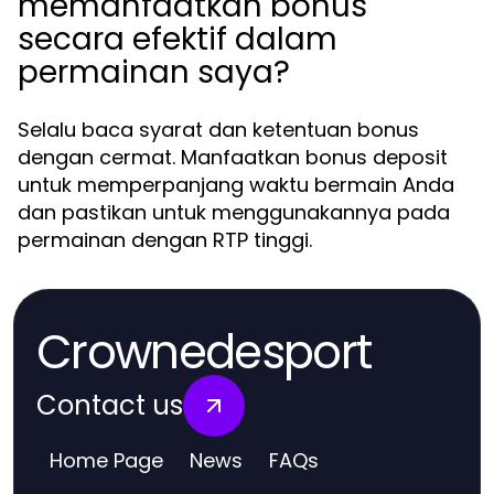
memanfaatkan bonus
secara efektif dalam
permainan saya?
Selalu baca syarat dan ketentuan bonus
dengan cermat. Manfaatkan bonus deposit
untuk memperpanjang waktu bermain Anda
dan pastikan untuk menggunakannya pada
permainan dengan RTP tinggi.
Crownedesport
Contact us
Home Page
News
FAQs