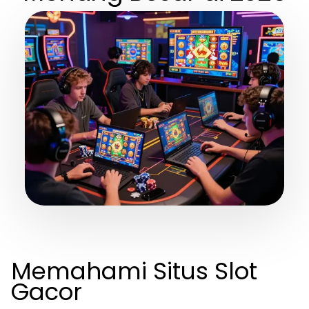
Memahami Situs Slot
Gacor