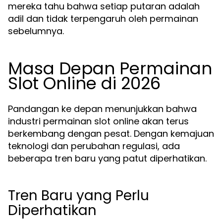
mereka tahu bahwa setiap putaran adalah
adil dan tidak terpengaruh oleh permainan
sebelumnya.
Masa Depan Permainan
Slot Online di 2026
Pandangan ke depan menunjukkan bahwa
industri permainan slot online akan terus
berkembang dengan pesat. Dengan kemajuan
teknologi dan perubahan regulasi, ada
beberapa tren baru yang patut diperhatikan.
Tren Baru yang Perlu
Diperhatikan