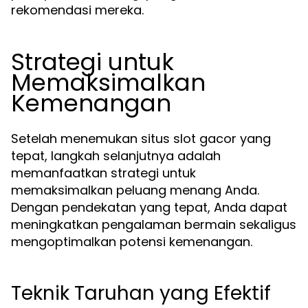
rekomendasi mereka.
Strategi untuk
Memaksimalkan
Kemenangan
Setelah menemukan situs slot gacor yang
tepat, langkah selanjutnya adalah
memanfaatkan strategi untuk
memaksimalkan peluang menang Anda.
Dengan pendekatan yang tepat, Anda dapat
meningkatkan pengalaman bermain sekaligus
mengoptimalkan potensi kemenangan.
Teknik Taruhan yang Efektif