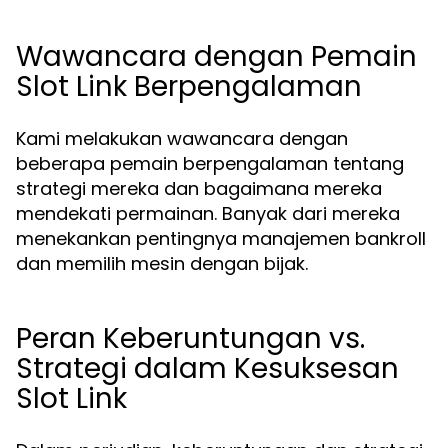
Wawancara dengan Pemain
Slot Link Berpengalaman
Kami melakukan wawancara dengan
beberapa pemain berpengalaman tentang
strategi mereka dan bagaimana mereka
mendekati permainan. Banyak dari mereka
menekankan pentingnya manajemen bankroll
dan memilih mesin dengan bijak.
Peran Keberuntungan vs.
Strategi dalam Kesuksesan
Slot Link