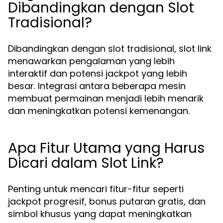
Dibandingkan dengan Slot
Tradisional?
Dibandingkan dengan slot tradisional, slot link
menawarkan pengalaman yang lebih
interaktif dan potensi jackpot yang lebih
besar. Integrasi antara beberapa mesin
membuat permainan menjadi lebih menarik
dan meningkatkan potensi kemenangan.
Apa Fitur Utama yang Harus
Dicari dalam Slot Link?
Penting untuk mencari fitur-fitur seperti
jackpot progresif, bonus putaran gratis, dan
simbol khusus yang dapat meningkatkan