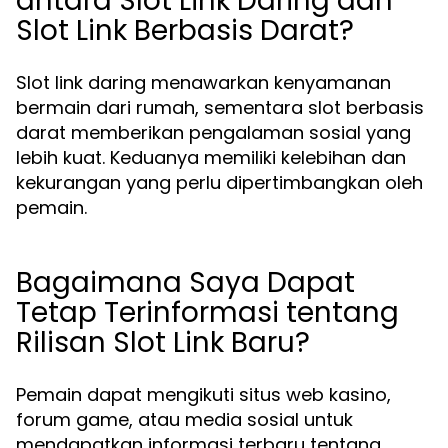
antara Slot Link Daring dan
Slot Link Berbasis Darat?
Slot link daring menawarkan kenyamanan
bermain dari rumah, sementara slot berbasis
darat memberikan pengalaman sosial yang
lebih kuat. Keduanya memiliki kelebihan dan
kekurangan yang perlu dipertimbangkan oleh
pemain.
Bagaimana Saya Dapat
Tetap Terinformasi tentang
Rilisan Slot Link Baru?
Pemain dapat mengikuti situs web kasino,
forum game, atau media sosial untuk
mendapatkan informasi terbaru tentang