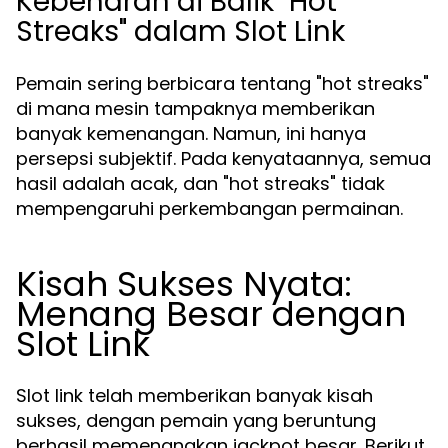
Kebenaran di Balik "Hot
Streaks" dalam Slot Link
Pemain sering berbicara tentang "hot streaks"
di mana mesin tampaknya memberikan
banyak kemenangan. Namun, ini hanya
persepsi subjektif. Pada kenyataannya, semua
hasil adalah acak, dan "hot streaks" tidak
mempengaruhi perkembangan permainan.
Kisah Sukses Nyata:
Menang Besar dengan
Slot Link
Slot link telah memberikan banyak kisah
sukses, dengan pemain yang beruntung
berhasil memenangkan jackpot besar. Berikut