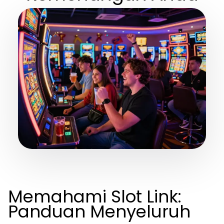
Memahami Slot Link:
Panduan Menyeluruh