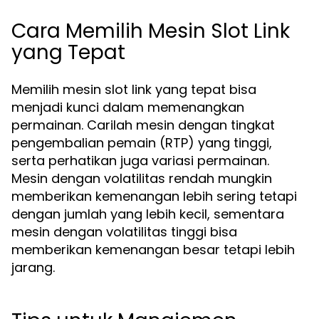
Cara Memilih Mesin Slot Link
yang Tepat
Memilih mesin slot link yang tepat bisa
menjadi kunci dalam memenangkan
permainan. Carilah mesin dengan tingkat
pengembalian pemain (RTP) yang tinggi,
serta perhatikan juga variasi permainan.
Mesin dengan volatilitas rendah mungkin
memberikan kemenangan lebih sering tetapi
dengan jumlah yang lebih kecil, sementara
mesin dengan volatilitas tinggi bisa
memberikan kemenangan besar tetapi lebih
jarang.