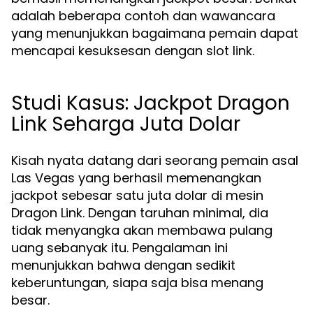
adalah beberapa contoh dan wawancara
yang menunjukkan bagaimana pemain dapat
mencapai kesuksesan dengan slot link.
Studi Kasus: Jackpot Dragon
Link Seharga Juta Dolar
Kisah nyata datang dari seorang pemain asal
Las Vegas yang berhasil memenangkan
jackpot sebesar satu juta dolar di mesin
Dragon Link. Dengan taruhan minimal, dia
tidak menyangka akan membawa pulang
uang sebanyak itu. Pengalaman ini
menunjukkan bahwa dengan sedikit
keberuntungan, siapa saja bisa menang
besar.