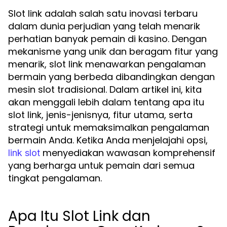
Slot link adalah salah satu inovasi terbaru
dalam dunia perjudian yang telah menarik
perhatian banyak pemain di kasino. Dengan
mekanisme yang unik dan beragam fitur yang
menarik, slot link menawarkan pengalaman
bermain yang berbeda dibandingkan dengan
mesin slot tradisional. Dalam artikel ini, kita
akan menggali lebih dalam tentang apa itu
slot link, jenis-jenisnya, fitur utama, serta
strategi untuk memaksimalkan pengalaman
bermain Anda. Ketika Anda menjelajahi opsi,
menyediakan wawasan komprehensif
link slot
yang berharga untuk pemain dari semua
tingkat pengalaman.
Apa Itu Slot Link dan