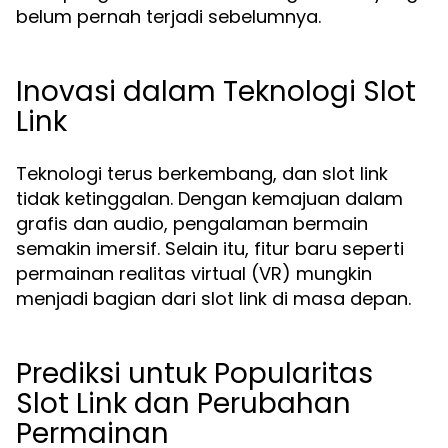
belum pernah terjadi sebelumnya.
Inovasi dalam Teknologi Slot
Link
Teknologi terus berkembang, dan slot link
tidak ketinggalan. Dengan kemajuan dalam
grafis dan audio, pengalaman bermain
semakin imersif. Selain itu, fitur baru seperti
permainan realitas virtual (VR) mungkin
menjadi bagian dari slot link di masa depan.
Prediksi untuk Popularitas
Slot Link dan Perubahan
Permainan