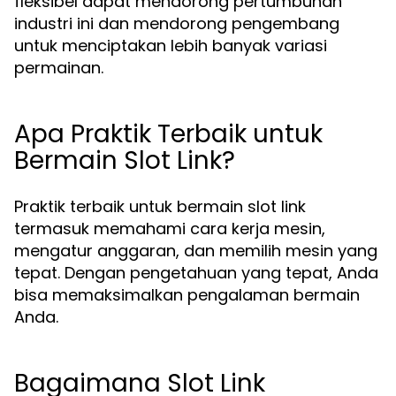
fleksibel dapat mendorong pertumbuhan
industri ini dan mendorong pengembang
untuk menciptakan lebih banyak variasi
permainan.
Apa Praktik Terbaik untuk
Bermain Slot Link?
Praktik terbaik untuk bermain slot link
termasuk memahami cara kerja mesin,
mengatur anggaran, dan memilih mesin yang
tepat. Dengan pengetahuan yang tepat, Anda
bisa memaksimalkan pengalaman bermain
Anda.
Bagaimana Slot Link